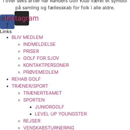
I over seks årtier har Randers Golf Klub været et symbol
på samling og fællesskab for folk i alle aldre.
cebook-
Instagram
f
Links
BLIV MEDLEM
INDMELDELSE
PRISER
GOLF FOR SJOV
KONTAKTPERSONER
PRØVEMEDLEM
REHAB GOLF
TRÆNER/SPORT
TRÆNERTEAMET
SPORTEN
JUNIORGOLF
LEVEL UP YOUNGSTER
REJSER
VENSKABSTURNERING