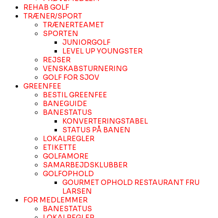
REHAB GOLF
TRÆNER/SPORT
TRÆNERTEAMET
SPORTEN
JUNIORGOLF
LEVEL UP YOUNGSTER
REJSER
VENSKABSTURNERING
GOLF FOR SJOV
GREENFEE
BESTIL GREENFEE
BANEGUIDE
BANESTATUS
KONVERTERINGSTABEL
STATUS PÅ BANEN
LOKALREGLER
ETIKETTE
GOLFAMORE
SAMARBEJDSKLUBBER
GOLFOPHOLD
GOURMET OPHOLD RESTAURANT FRU
LARSEN
FOR MEDLEMMER
BANESTATUS
LOKALREGLER