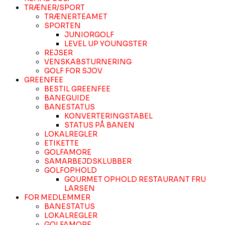
TRÆNER/SPORT
TRÆNERTEAMET
SPORTEN
JUNIORGOLF
LEVEL UP YOUNGSTER
REJSER
VENSKABSTURNERING
GOLF FOR SJOV
GREENFEE
BESTIL GREENFEE
BANEGUIDE
BANESTATUS
KONVERTERINGSTABEL
STATUS PÅ BANEN
LOKALREGLER
ETIKETTE
GOLFAMORE
SAMARBEJDSKLUBBER
GOLFOPHOLD
GOURMET OPHOLD RESTAURANT FRU
LARSEN
FOR MEDLEMMER
BANESTATUS
LOKALREGLER
GOLFAMORE