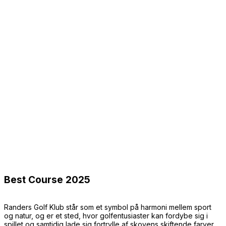
Best Course 2025
Randers Golf Klub står som et symbol på harmoni mellem sport
og natur, og er et sted, hvor golfentusiaster kan fordybe sig i
spillet og samtidig lade sig fortrylle af skovens skiftende farver