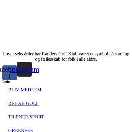
I over seks årtier har Randers Golf Klub været et symbol på samling
og fællesskab for folk i alle aldre.
acebook-
Instagram
f
Links
BLIV MEDLEM
REHAB GOLF
TRÆNER/SPORT
GREENFEE